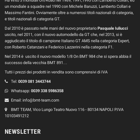
Ha vinto 3 mondiali On/Road nel 1989, 1991,1993 con Lamberto Collari, ed
un mondiale a squadre nel 1990 con Michele Baruzzi, Lamberto Collari e
Massimo Fantini. Ovviamente oltre a numerosi titoli nazionali di categoria,
e titoli nazionali di categoria GT.
Dal 2010 è passato nelle mani del nuovo proprietario
Pasquale Iuliucci
uscito, nel 2011, con il nuovo automodello da GT che, nel 2013, si è
aggiudicato il titolo di campione Italiano GT AMS nella categoria Expert,
con Roberto Catanzani e Federico Lazzerini nella categoria F1.
Nel 2014 è uscito il nuovo modello 1/8 On BMT 984 che si spera abbia il
successo della vecchia BMT 891…
Tutti i prezzi dei prodotti in vendita sono comprensivi di IVA
Tel:
0039
081 3443744
Whatsapp:
0039
338 5986358
Email:
info@bmt-team.com
BMT TEAM, Vico Lungo Teatro Nuovo 116 - 80134 NAPOLI P.IVA
10103491212
NEWSLETTER