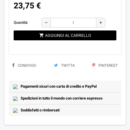
23,75 €
remove
add
Quantità
shopping_cart
AGGIUNGI AL CARRELLO
CONDIVIDI
TWITTA
PINTEREST
Pagamenti sicuri con carta di credito e PayPal
Spedizioni in tutto il mondo con corriere espresso
Soddisfatti o rimborsati