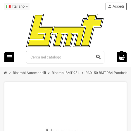
Italiano
person
Accedi
0
view_headline
search
chevron_right
chevron_right
chevron_right
Ricambi Automodelli
Ricambi BMT 984
PA0150 BMT 984 Pasticche fr