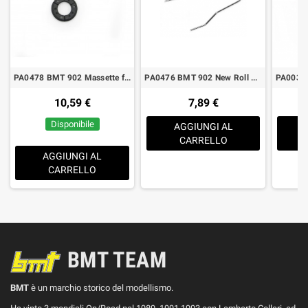
PA0478 BMT 902 Massette frizione New
PA0476 BMT 902 New Roll bar
10,59 €
7,89 €
Disponibile
AGGIUNGI AL
CARRELLO
AGGIUNGI AL
CARRELLO
BMT TEAM
BMT
è un marchio storico del modellismo.