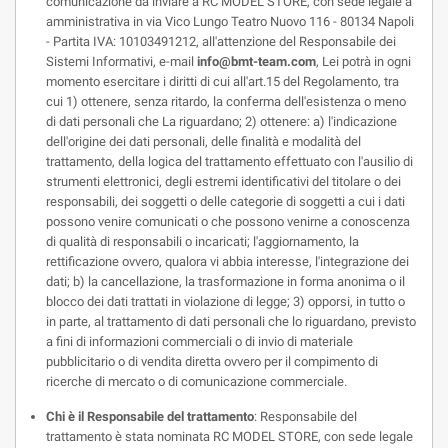
comunicazione da inviare a RC MODEL STORE, con sede legale a
amministrativa in via Vico Lungo Teatro Nuovo 116 - 80134 Napoli
- Partita IVA: 10103491212, all'attenzione del Responsabile dei
Sistemi Informativi, e-mail
info@bmt-team.com
, Lei potrà in ogni
momento esercitare i diritti di cui all'art.15 del Regolamento, tra
cui 1) ottenere, senza ritardo, la conferma dell'esistenza o meno
di dati personali che La riguardano; 2) ottenere: a) l'indicazione
dell'origine dei dati personali, delle finalità e modalità del
trattamento, della logica del trattamento effettuato con l'ausilio di
strumenti elettronici, degli estremi identificativi del titolare o dei
responsabili, dei soggetti o delle categorie di soggetti a cui i dati
possono venire comunicati o che possono venirne a conoscenza
di qualità di responsabili o incaricati; l'aggiornamento, la
rettificazione ovvero, qualora vi abbia interesse, l'integrazione dei
dati; b) la cancellazione, la trasformazione in forma anonima o il
blocco dei dati trattati in violazione di legge; 3) opporsi, in tutto o
in parte, al trattamento di dati personali che lo riguardano, previsto
a fini di informazioni commerciali o di invio di materiale
pubblicitario o di vendita diretta ovvero per il compimento di
ricerche di mercato o di comunicazione commerciale.
Chi è il Responsabile del trattamento
: Responsabile del
trattamento è stata nominata RC MODEL STORE, con sede legale