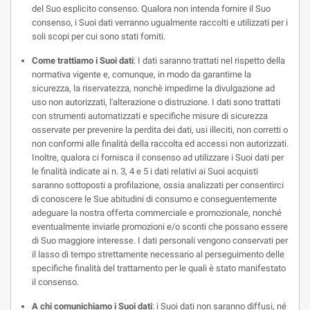
del Suo esplicito consenso. Qualora non intenda fornire il Suo
consenso, i Suoi dati verranno ugualmente raccolti e utilizzati per i
soli scopi per cui sono stati forniti.
Come trattiamo i Suoi dati
: I dati saranno trattati nel rispetto della
normativa vigente e, comunque, in modo da garantirne la
sicurezza, la riservatezza, nonchè impedirne la divulgazione ad
uso non autorizzati, l'alterazione o distruzione. I dati sono trattati
con strumenti automatizzati e specifiche misure di sicurezza
osservate per prevenire la perdita dei dati, usi illeciti, non corretti o
non conformi alle finalità della raccolta ed accessi non autorizzati.
Inoltre, qualora ci fornisca il consenso ad utilizzare i Suoi dati per
le finalità indicate ai n. 3, 4 e 5 i dati relativi ai Suoi acquisti
saranno sottoposti a profilazione, ossia analizzati per consentirci
di conoscere le Sue abitudini di consumo e conseguentemente
adeguare la nostra offerta commerciale e promozionale, nonché
eventualmente inviarle promozioni e/o sconti che possano essere
di Suo maggiore interesse. I dati personali vengono conservati per
il lasso di tempo strettamente necessario al perseguimento delle
specifiche finalità del trattamento per le quali è stato manifestato
il consenso.
A chi comunichiamo i Suoi dati
: i Suoi dati non saranno diffusi, né