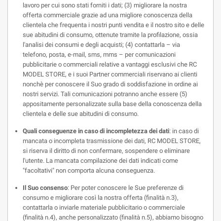
lavoro per cui sono stati forniti i dati; (3) migliorare la nostra
offerta commerciale grazie ad una migliore conoscenza della
clientela che frequenta i nostri punti vendita e il nostro sito e delle
sue abitudini di consumo, ottenute tramite la profilazione, ossia
l'analisi dei consumi e degli acquisti; (4) contattarla – via
telefono, posta, e-mail, sms, mms – per comunicazioni
pubblicitarie o commerciali relative a vantaggi esclusivi che RC
MODEL STORE, e i suoi Partner commerciali riservano ai clienti
nonchè per conoscere il Suo grado di soddisfazione in ordine ai
nostri servizi. Tali comunicazioni potranno anche essere (5)
appositamente personalizzate sulla base della conoscenza della
clientela e delle sue abitudini di consumo.
Quali conseguenze in caso di incompletezza dei dati
: in caso di
mancata o incompleta trasmissione dei dati, RC MODEL STORE,
si riserva il diritto di non confermare, sospendere o eliminare
l'utente. La mancata compilazione dei dati indicati come
"facoltativi" non comporta alcuna conseguenza.
Il Suo consenso
: Per poter conoscere le Sue preferenze di
consumo e migliorare così la nostra offerta (finalità n.3),
contattarla o inviarle materiale pubblicitario o commerciale
(finalità n.4), anche personalizzato (finalità n.5), abbiamo bisogno