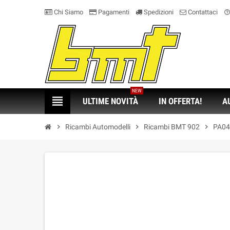
Chi Siamo
Pagamenti
Spedizioni
Contattaci
help_outlin
NEW
view_headline
ULTIME NOVITÀ
IN OFFERTA!
A
chevron_right
Ricambi Automodelli
chevron_right
Ricambi BMT 902
chevron_right
PA04