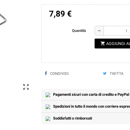
7,89 €
remove
Quantità
shopping_cart
AGGIUNGI A
CONDIVIDI
TWITTA
zoom_out_map
Pagamenti sicuri con carta di credito e PayPal
Spedizioni in tutto il mondo con corriere espre
Soddisfatti o rimborsati