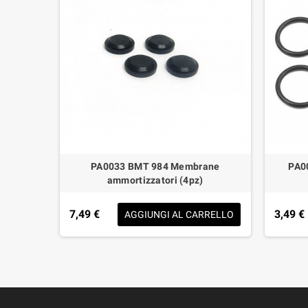
tra radio
PA0033 BMT 984 Membrane
PA0
ammortizzatori (4pz)
AL
O
7,49 €
3,49 €
AGGIUNGI AL CARRELLO