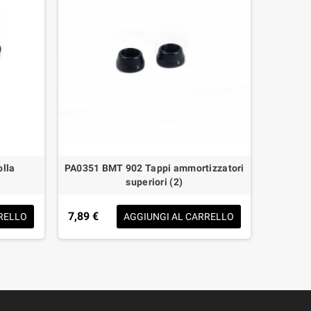
lla
PA0351 BMT 902 Tappi ammortizzatori
PA0352 
superiori (2)
7,89 €
6,15 €
RELLO
AGGIUNGI AL CARRELLO