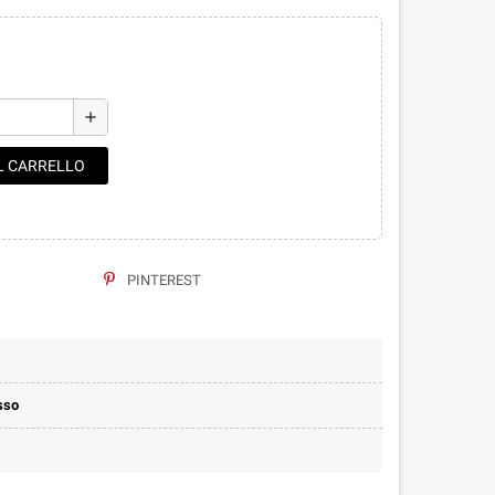
add
L CARRELLO
PINTEREST
sso