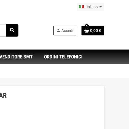
Italiano
0
search
person
Accedi
0,00 €
IVENDITORE BMT
ORDINI TELEFONICI
AR