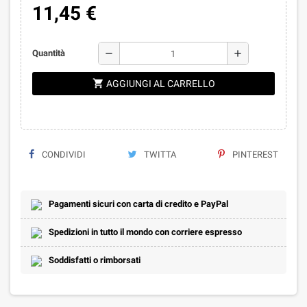
11,45 €
remove
add
Quantità
shopping_cart
AGGIUNGI AL CARRELLO
CONDIVIDI
TWITTA
PINTEREST
Pagamenti sicuri con carta di credito e PayPal
Spedizioni in tutto il mondo con corriere espresso
Soddisfatti o rimborsati