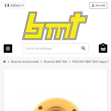
Italiano
person
Accedi
0
view_headline
search
chevron_right
chevron_right
chevron_right
Ricambi Automodelli
Ricambi BMT 984
PA0230Y BMT 984 Ceppo friz