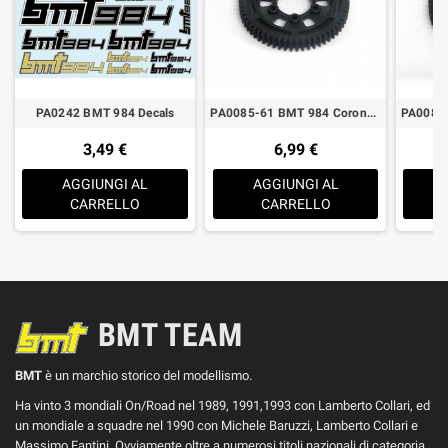
PA0242 BMT 984 Decals
PA0085-61 BMT 984 Corona 1° Marcia 61T
3,49 €
6,99 €
AGGIUNGI AL
AGGIUNGI AL
CARRELLO
CARRELLO
BMT TEAM
BMT
è un marchio storico del modellismo.
Ha vinto 3 mondiali On/Road nel 1989, 1991,1993 con Lamberto Collari, ed
un mondiale a squadre nel 1990 con Michele Baruzzi, Lamberto Collari e
Massimo Fantini. Ovviamente oltre a numerosi titoli nazionali di categoria,