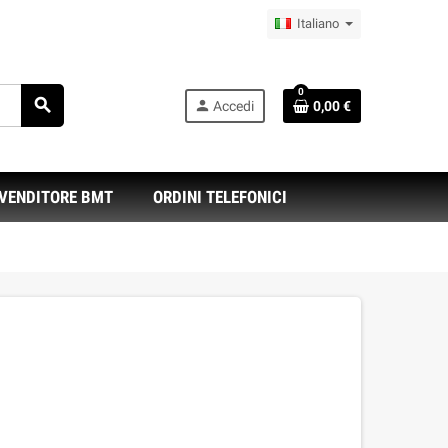
Italiano
0
search
person
Accedi
0,00 €
IVENDITORE BMT
ORDINI TELEFONICI