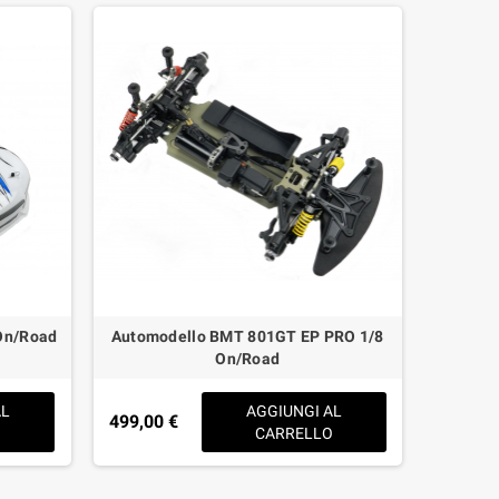
On/Road
Automodello BMT 801GT EP PRO 1/8
Automo
On/Road
AL
AGGIUNGI AL
499,00 €
359,00
O
CARRELLO