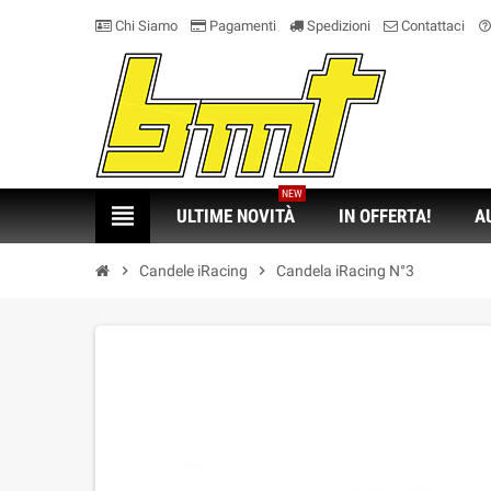
Chi Siamo
Pagamenti
Spedizioni
Contattaci
help_outlin
NEW
view_headline
ULTIME NOVITÀ
IN OFFERTA!
A
chevron_right
Candele iRacing
chevron_right
Candela iRacing N°3