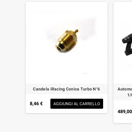
RO 1-8
Candela iRacing Conica Turbo N°6
Automo
1/
8,46 €
AGGIUNGI AL CARRELLO
AL
489,00
O