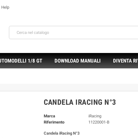
Help
e
UTOMODELLI 1/8 GT
DOWNLOAD MANUALI
DIVENTA R
CANDELA IRACING N°3
Marca
iRacing
Riferimento
11220001-B
Candela iRacing N°3