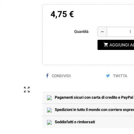
4,75 €
remove
Quantità
shopping_cart
AGGIUNGI A
CONDIVIDI
TWITTA
zoom_out_map
Pagamenti sicuri con carta di credito e PayPal
Spedizioni in tutto il mondo con corriere espre
Soddisfatti o rimborsati