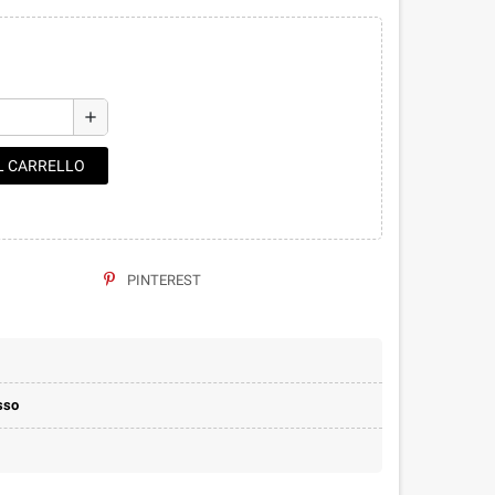
add
L CARRELLO
PINTEREST
sso