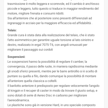
trasmissione è molto leggera e scorrevole, ed il cambio è anch'esso
piccole e leggero, tutto questo si traduce in maggior rendimento del
motore, migliore frenata e consumi ridotti.
Sia all'anteriore che al posteriore sono presenti differenziali ad
ingranaggi in acciaio per la maggiore efficaccia ed affidabilità .
Telaio:
Grande cura è stata data alla realizzazione del telaio, che è stato
fatto asimmetrico per garantire uguale torsione al lato sinistro e
destro, realizzato in ergal 7075-T6, con angoli smussati per
migliorare il passaggio sui cordoli
Sospensioni:
Le sospensioni hanno la possibilità di regolare il camber, la
convergenza, il passo delle ruote, in maniera rapidissima mediante
gli snodi sferici presenti, mentre per le barre antirollio si è scelto di
puntare su quella a filo, dando comunque la possibilità di montare
all'anteriore quella classica a coltelli.
Il barilotto anteriore è predisposto per regolare velocemente l'angolo
di kingpin e il recuper di caster in modo da trovare il giusto setup, e
sono dotati di serie di Aereo Disc in carbonio per migliorare
l'aereodinamica.
Le plastiche sono già in versione Hard, in uno speciale composto