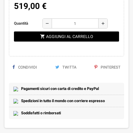
519,00 €
remove
add
Quantità
shopping_cart
AGGIUNGI AL CARRELLO
CONDIVIDI
TWITTA
PINTEREST
Pagamenti sicuri con carta di credito e PayPal
Spedizioni in tutto il mondo con corriere espresso
Soddisfatti o rimborsati